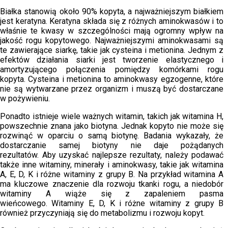
Białka stanowią około 90% kopyta, a najważniejszym białkiem
jest keratyna. Keratyna składa się z różnych aminokwasów i to
właśnie te kwasy w szczególności mają ogromny wpływ na
jakość rogu kopytowego. Najważniejszymi aminokwasami są
te zawierające siarkę, takie jak cysteina i metionina. Jednym z
efektów działania siarki jest tworzenie elastycznego i
amortyzującego połączenia pomiędzy komórkami rogu
kopyta. Cysteina i metionina to aminokwasy egzogenne, które
nie są wytwarzane przez organizm i muszą być dostarczane
w pożywieniu.
Ponadto istnieje wiele ważnych witamin, takich jak witamina H,
powszechnie znana jako biotyna. Jednak kopyto nie może się
rozwinąć w oparciu o samą biotynę. Badania wykazały, że
dostarczanie samej biotyny nie daje pożądanych
rezultatów. Aby uzyskać najlepsze rezultaty, należy podawać
także inne witaminy, minerały i aminokwasy, takie jak witamina
A, E, D, K i różne witaminy z grupy B. Na przykład witamina A
ma kluczowe znaczenie dla rozwoju tkanki rogu, a niedobór
witaminy A wiąże się z zapaleniem pasma
wieńcowego. Witaminy E, D, K i różne witaminy z grupy B
również przyczyniają się do metabolizmu i rozwoju kopyt.