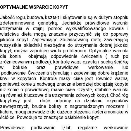
OPTYMALNE WSPARCIE KOPYT
Jakość rogu, budowa, kształt i skątowanie są w dużym stopniu
zdeterminowane genetyką. Jednakże prawidłowe warunki
utrzymania w stajni, pomoc wykwalifikowanego kowala i
właściwa dieta mogą znacznie przyczynić się do poprawy
jakości kopyt. Zapewniając zbilansowaną dietę zawierającą
wszystkie składniki niezbędne do utrzymania dobrej jakości
kopyt, można zapobiec wielu problemom. Optymalne warunki
dla konia obejmują odpowiednie ćwiczenia ( ruch po
zróżnicowanym podłożu), kontrolę wagi, czystą i suchą ściółkę
w boksie oraz prawidłowe werkowanie lub
podkuwanie. Ćwiczenia stymulują i zapewniają dobre krążenie
krwi w kopytach. Kontrola masy ciała jest również ważna,
ponieważ konie z nadwagą znacznie bardziej obciążają kopyta
niż konie o prawidłowej masie ciała. Czyste, stabilne warunki
są również kluczowe dla utrzymania zdrowych kopyt. Choć róg
kopytowy jest dość odporny na działanie czynników
zewnętrznych, brudne boksy z nagromadzonym moczem i
kałem, mogą prowadzić do dużego stężenia ilości amoniaku w
ściółce. Powoduje to znaczące osłabienie kopyt.
Prawidłowe podkuwanie i/lub regularne werkowanie