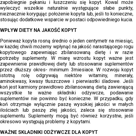
zapobiegnie pękaniu i łuszczeniu się kopyt. Kowal może
wyleczyć wszelkie naturalnie występujące słabe punkty,
nieznacznie korygując położenie kopyta lub, jeśli to konieczne,
stosując dodatkowe wsparcie w postaci odpowiedniego kucia.
WPŁYW DIETY NA JAKOŚĆ KOPYT
Ponieważ kopyta rosną średnio o jeden centymetr na miesiąc,
w każdej chwili możemy wpłynąć na jakość narastającego rogu
kopytowego zapewniając zbilansowaną dietę i w razie
potrzeby suplementy. W miarę wzrostu kopyt ważne jest
zapewnienie prawidłowej diety lub stosowanie suplementów
przez dłuższy okres- minimum 3miesiace. W rozwoju kopyt
istotną rolę odgrywają niektóre witaminy, minerały,
aminokwasy, kwasy tłuszczowe i pierwiastki śladowe. Jeśli
koń jest karmiony prawidłowo zbilansowaną dietą zawierającą
wszystkie te ważne składniki odżywcze, podawanie
suplementów nie powinno być konieczne. W przypadku, gdy
koń otrzymuje wyłącznie paszę wysokiej jakości w małych
ilościach lub paszę złej jakości, zaleca się stosowanie
suplementu. Suplementy mogą być również korzystne, jeśli
okresowo występują problemy z kopytami.
WAŻNE SKŁADNIKI ODŻYWCZE DLA KOPYT