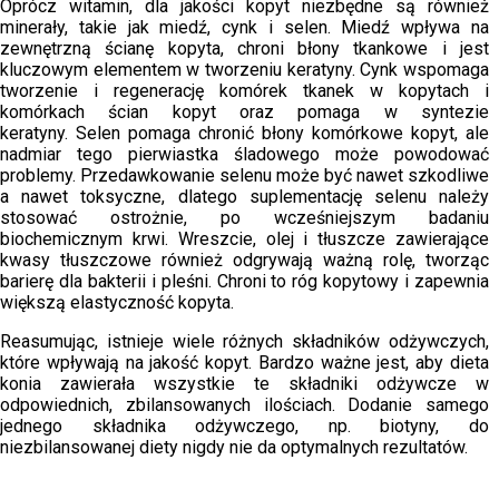
Oprócz witamin, dla jakości kopyt niezbędne są również
minerały, takie jak miedź, cynk i selen. Miedź wpływa na
zewnętrzną ścianę kopyta, chroni błony tkankowe i jest
kluczowym elementem w tworzeniu keratyny. Cynk wspomaga
tworzenie i regenerację komórek tkanek w kopytach i
komórkach ścian kopyt oraz pomaga w syntezie
keratyny. Selen pomaga chronić błony komórkowe kopyt, ale
nadmiar tego pierwiastka śladowego może powodować
problemy. Przedawkowanie selenu może być nawet szkodliwe
a nawet toksyczne, dlatego suplementację selenu należy
stosować ostrożnie, po wcześniejszym badaniu
biochemicznym krwi. Wreszcie, olej i tłuszcze zawierające
kwasy tłuszczowe również odgrywają ważną rolę, tworząc
barierę dla bakterii i pleśni. Chroni to róg kopytowy i zapewnia
większą elastyczność kopyta.
Reasumując, istnieje wiele różnych składników odżywczych,
które wpływają na jakość kopyt. Bardzo ważne jest, aby dieta
konia zawierała wszystkie te składniki odżywcze w
odpowiednich, zbilansowanych ilościach. Dodanie samego
jednego składnika odżywczego, np. biotyny, do
niezbilansowanej diety nigdy nie da optymalnych rezultatów.