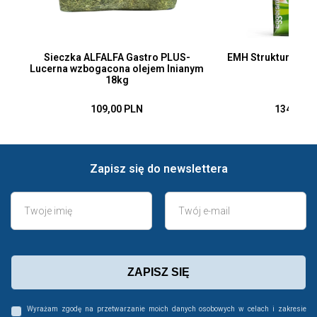
Sieczka ALFALFA Gastro PLUS-
EMH Struktur Getre
Lucerna wzbogacona olejem lnianym
18kg
109,00 PLN
134,00 P
Zapisz się do newslettera
ZAPISZ SIĘ
Wyrażam zgodę na przetwarzanie moich danych osobowych w celach i zakresie