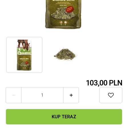
103,
00 PLN



KUP TERAZ