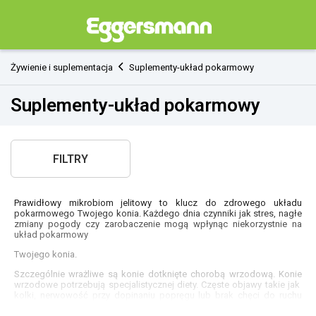
Żywienie i suplementacja
Suplementy-układ pokarmowy
Suplementy-układ pokarmowy
FILTRY
Prawidłowy mikrobiom jelitowy to klucz do zdrowego układu
pokarmowego Twojego konia. Każdego dnia czynniki jak stres, nagłe
zmiany pogody czy zarobaczenie mogą wpłynąc niekorzystnie na
układ pokarmowy
Twojego konia.
Szczególnie wrażliwe są konie dotknięte chorobą wrzodową. Konie
wrzodowe potrzebują specjalistycznej diety. Częste objawy takie jak
kolki, nerwowość przy dopinaniu popręgu lub brak chęci do ruchu
naprzód, są