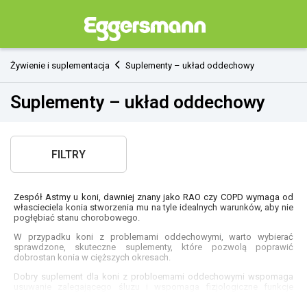
Żywienie i suplementacja
Suplementy – układ oddechowy
Suplementy – układ oddechowy
FILTRY
Zespół Astmy u koni, dawniej znany jako RAO czy COPD wymaga od
włascieciela konia stworzenia mu na tyle idealnych warunków, aby nie
pogłębiać stanu chorobowego.
W przypadku koni z problemami oddechowymi, warto wybierać
sprawdzone, skuteczne suplementy, które pozwolą poprawić
dobrostan konia w cięższych okresach.
Dobry suplement dla koni z probloemami oddechowymi wspomaga
usuwanie zalegającego śluzu i wspomaga fizjologiczne funkcje
obronne układu oddechowego.