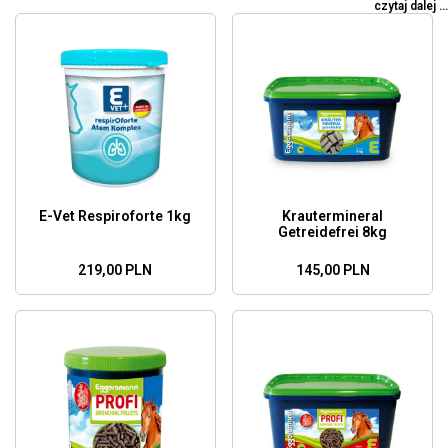
czytaj dalej ...
Jeśli szukasz sprawdzonych suplementów na kaszel dla Twojego
konia, to jesteś we właściwym miejscu.
Wyselekcjonowane produkty na problemy oddechowe u koni,
pomogą utrzymać Twojego konia w dobrej formmmie przez cały rok.
E-Vet Respiroforte 1kg
Krautermineral
Getreidefrei 8kg
219,00 PLN
145,00 PLN