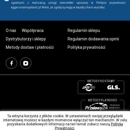
zgodnymi z realizacją usługi newsletter opisanej w Polityce prywatności
eggersmannpoland.pl Wiem, że zgodę tą mogę w każdej chwili wycofać.
O nas
Współpraca
Regulamin sklepu
Dystrybutorzy i sklepy
Regulamin dodawania opinii
Metody dostaw i płatności
Polityka prywatności
METODY DOSTAWY
METODY PŁATNOŚCI
PRZELEW
BANKOWY
Ta witryna korzysta z plików cookie. W ustawieniach swojej przeglądarki
© 2021 Eggersmann,
All Rights Reserved.
internetowej możesz w każdym momencie wyłączyć ten mechanizm. W celu
pozyskania dodatkowych informacji na ten temat zobacz naszą
Politykę
Prywatności
.