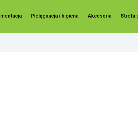
ementacja
Pielęgnacja i higiena
Akcesoria
Strefa 