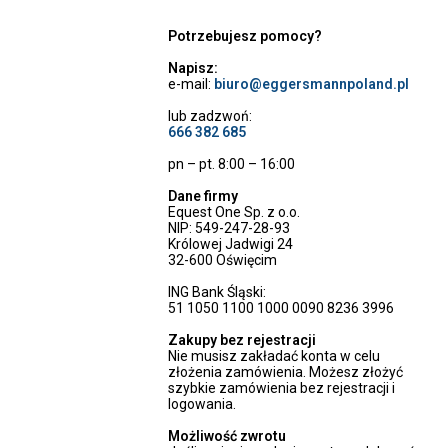
Potrzebujesz pomocy?
Napisz:
e-mail:
biuro@eggersmannpoland.pl
lub zadzwoń:
666 382 685
pn – pt. 8:00 – 16:00
Dane firmy
Equest One Sp. z o.o.
NIP: 549-247-28-93
Królowej Jadwigi 24
32-600 Oświęcim
ING Bank Śląski:
51 1050 1100 1000 0090 8236 3996
Zakupy bez rejestracji
Nie musisz zakładać konta w celu
złożenia zamówienia. Możesz złożyć
szybkie zamówienia bez rejestracji i
logowania.
Możliwość zwrotu