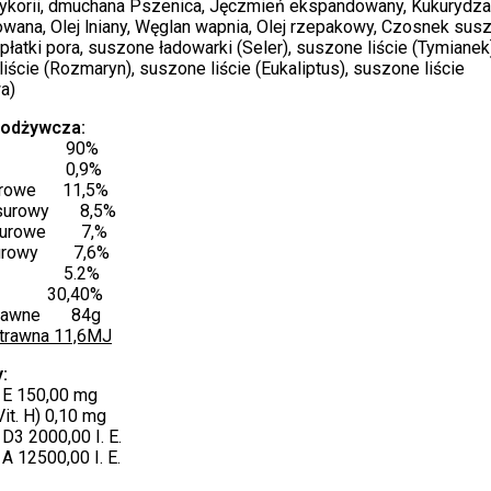
cykorii, dmuchana Pszenica, Jęczmień ekspandowany, Kukurydza
ana, Olej lniany, Węglan wapnia, Olej rzepakowy, Czosnek susz
łatki pora, suszone ładowarki (Seler), suszone liście (Tymianek)
iście (Rozmaryn), suszone liście (Eukaliptus), suszone liście
a)
 odżywcza:
P 90%
a 0,9%
surowe 11,5%
 surowy 8,5%
 surowe 7,%
surowy 7,6%
er 5.2%
ia 30,40%
strawne 84g
strawna 11,6MJ
:
 E 150,00 mg
Vit. H) 0,10 mg
D3 2000,00 I. E.
A 12500,00 I. E.