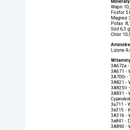
Minerały
Wapń 10,
Fosfor 5.
Magnez 3
Potas 8,
Sód 6,3 g
Chlor 10,
Aminokw
Lizyna 4,
Witaminy
3A672a - 
3A671 - W
3A700i - 
3A821 - 
3A825II 
3A831 - 
Cyjanoko
3a711 - 
3a315 - 
3A316 - 
3a841 - 
3A890 - 