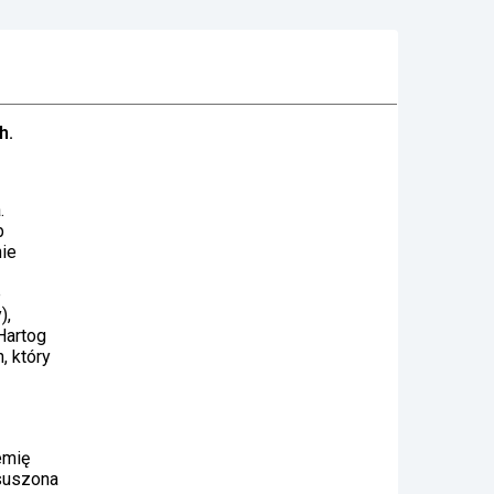
h.
.
b
nie
e
),
Hartog
, który
emię
 suszona