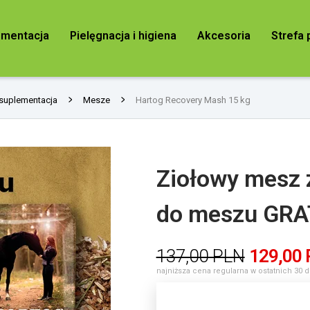
ementacja
Pielęgnacja i higiena
Akcesoria
Strefa 
 suplementacja
Mesze
Hartog Recovery Mash 15 kg
Ziołowy mesz z
do meszu GRA
137,00 PLN
129,
00
najniższa cena regularna w ostatnich 30 d