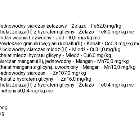
Jednowodny siarczan żelazawy - Żelazo - Fe62,0 mg/kg
helat żelaza(II) z hydratem glicyny - Żelazo - Fe8,0 mg/kg mc.
Jodan wapnia bezwodny - Jod - I0,5 mg/kg mc.
owlekane granulki węglanu kobaltu(II) - Kobalt - Co0,3 mg/kg m
ięciowodny siarczan miedzi(II) - Miedź - Cu31,0 mg/kg
helat miedzi hydratu glicyny - Miedź - Cu6,0 mg/kg
Siarczan manganu(II), jednowodny - Mangan - Mn70,0 mg/kg
Chelat manganu z glicyną, uwodniony - Mangan - Mn10,0 mg/kg
Jednowodny siarczan - - Zn107,0 mg/kg
helat z hydratem glicyny - - Zn16,0 mg/kg
helat żelaza(II) z hydratem glicyny - Żelazo - Fe0,4 mg/kg mc.
metionina0,04 mg/kg mc.
toeg
kg