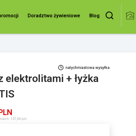
Doradztwo żywieniowe
Blog
promocji
natychmiastowa wysyłka
 elektrolitami + łyżka
TIS
PLN
niach: 137,00 pln