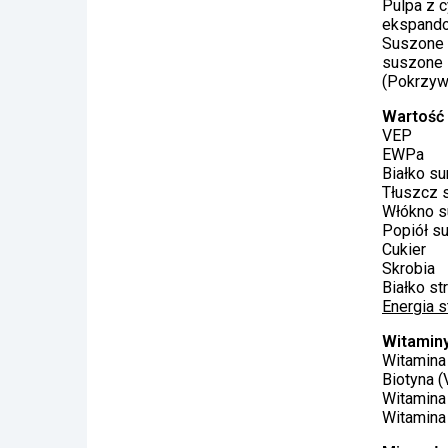
Pulpa z 
ekspandow
Suszone p
suszone l
(Pokrzyw
Wartość
VE
EWP
Białko 
Tłuszcz
Włókno
Popiół 
Cuki
Skrob
Białko 
Energia 
Witaminy
Witamina
Biotyna (
Witamina 
Witamina 