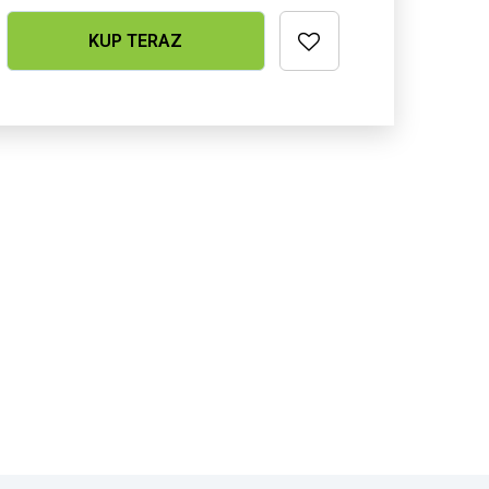

KUP TERAZ