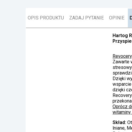
OPIS PRODUKTU
ZADAJ PYTANIE
OPINIE
Hartog R
Przyspie
Revocery
Zawarte w
stresowyc
sprawdzi
Dzięki w
wsparcie 
dzięki cz
Recovery 
przekona
Oprócz do
witaminy 
Skład:
Ot
lniane, M