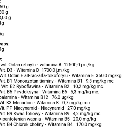
:
50 g
80 g
,00 g
1g
5g
asy:
4g
:
wit. Octan retinylu - witamina A 12500,0 j.m./kg
it. D3 - Witamina D 1700,0 j.m./kg
Wit. Octan E all-rac-alfa-tokoferylu - Witamina E 350,0 mg/kg
Wit. B1 Monoazotan tiaminy - Witamina B1 9,3 mg/kg mc.
- Wit. B2 Ryboflawina - Witamina B2 10,2 mg/kg mc.
Wit. B6 Pirydoksyna - Witamina B6 5,3 mg/kg mc.
balamina - Witamina B12 76,0 μg/kg
Wit. K3 Menadion - Witamina K 0,7 mg/kg mc.
Wit. PP Niacynamid - Niacynamid 27,0 mg/kg
Wit. B9 Kwas foliowy - Witamina B9 4,2 mg/kg mc.
D-pantotenian wapnia - Witamina B5 20,0 mg/kg
Wit. B4 Chlorek choliny - Witamina B4 170,0 mg/kg