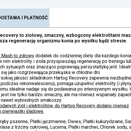
DOSTAWA I PŁATNOŚĆ
ecovery to ziołowy, smaczny, wzbogcony elektrolitami mas
sza regenerację organizmu konia po wysiłku bądź stresie.
 Mash to zdrowy
dodatek do codziennej diety dla każdego konia
 nim elektrolity i zioła przyspieszają regenerację po treningu lu
h sytuacjch oraz znacząco poprawiają persystaltykę jelit. Ideal
 się jako rozgrzewająca przekąska w chłodne dni.
ysokiej jakości składnikom Hartog Recovery zapewnia niezbędn
podczas rekonwalescencji, pomaga uzupełnić elektrolity (i płyny
emu idealnie nadaje się do podawania po intensywnym wysiłku. 
jest nie tylko bardzo smaczny, ale ma również wspaniały zapach
 nawet wybrednych smakoszy.
danych ziół i elektrolitów, do Hartog Recovery dodano również
i pierwiastki śladowe.
ręby pszenne, Płatki jęczmienne, Owies, Płatki kukurydziane, Si
elasa z trzciny cukrowej, Lucerna, Płatki marchwi, Chlorek sodu,