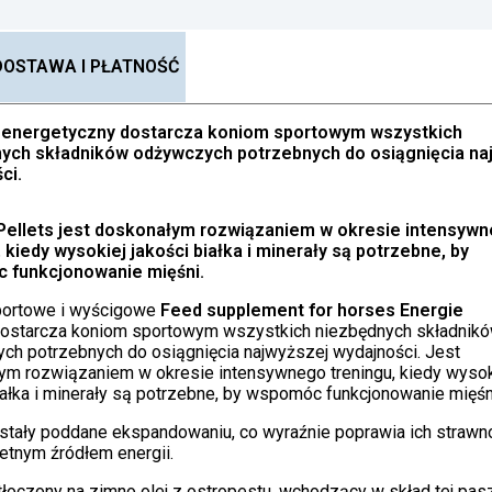
DOSTAWA I PŁATNOŚĆ
t energetyczny
dostarcza koniom sportowym wszystkich
ych składników odżywczych potrzebnych do osiągnięcia na
ci.
ellets j
est doskonałym rozwiązaniem w okresie intensyw
, kiedy wysokiej jakości białka i minerały są potrzebne, by
 funkcjonowanie mięśni.
ortowe i wyścigowe
Feed supplement for horses Energie
ostarcza koniom sportowym wszystkich niezbędnych składnik
ch potrzebnych do osiągnięcia najwyższej wydajności. Jest
ym rozwiązaniem w okresie intensywnego treningu, kiedy wysok
iałka i minerały są potrzebne, by wspomóc funkcjonowanie mięśn
ostały poddane ekspandowaniu, co wyraźnie poprawia ich strawno
etnym źródłem energii.
łoczony na zimno olej z ostropestu, wchodzący w skład tej pasz