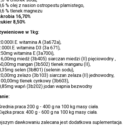
0,6 % olej z nasion ostropestu plamistego,
0,6 % tlenek magnezu
skrobia 16,70%
cukier 8,50%
żywieniowe w 1kg:
20.000I.E. witamina A (3a672a),
2.000I.E. witamina D3 (3a 671),
250mg witamina E (3a700i),
16,00mg miedź (3b405) siarczan miedzi (II) pięciowodny ,
60,00mg mangan (3b502) tlenek manganu (II),
0,35mg selen (3b801) (selenin sodu),
20,00mg zelazo (3b103) siarczan zelaza (II) jednowodny,
100,00mg tlenek cynkowy (3b603),
0,85mg wapń (3b202) jodan wapnia bezwodny
nie:
Średnia praca 200 g - 400 g na 100 kg masy ciała.
Ciężka praca: 400 g - 600 g na 100 kg masy ciała.
ejszym dawkowaniu zalecana jest dodatkowa suplementacja.