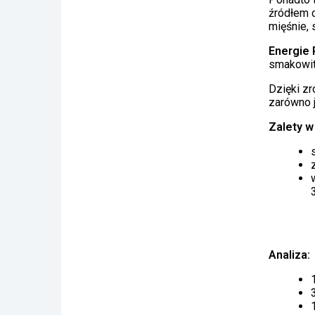
źródłem 
mięśnie,
Energie 
smakowito
Dzięki z
zarówno j
Zalety w
Analiza: