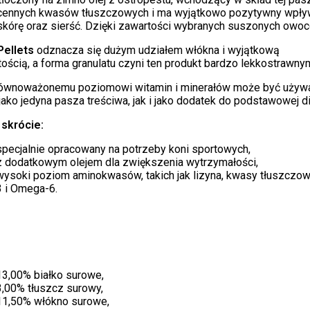
cennych kwasów tłuszczowych i ma wyjątkowo pozytywny wpły
 skórę oraz sierść. Dzięki zawartości wybranych suszonych owoc
Pellets
odznacza się dużym udziałem włókna i wyjątkową
ścią, a forma granulatu czyni ten produkt bardzo lekkostrawny
równoważonemu poziomowi witamin i minerałów może być używ
ako jedyna pasza treściwa, jak i jako dodatek do podstawowej di
 skrócie:
specjalnie opracowany na potrzeby koni sportowych,
z dodatkowym olejem dla zwiększenia wytrzymałości,
wysoki poziom aminokwasów, takich jak lizyna, kwasy tłuszcz
3 i Omega-6.
13,00% białko surowe,
3,00% tłuszcz surowy,
11,50% włókno surowe,