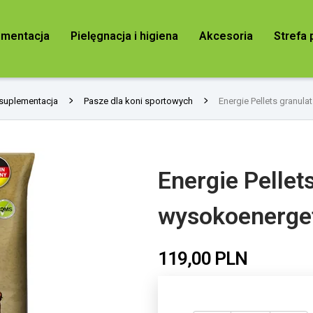
ementacja
Pielęgnacja i higiena
Akcesoria
Strefa 
 suplementacja
Pasze dla koni sportowych
Energie Pellets granul
Energie Pellet
wysokoenerge
119,
00 PLN