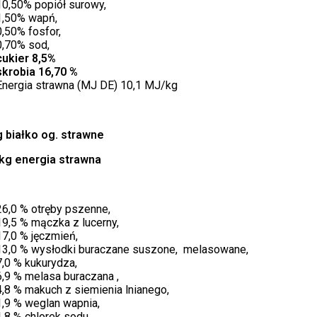
10,50% popiół surowy,
1,50% wapń,
0,50% fosfor,
0,70% sod,
cukier 8,5%
skrobia 16,70 %
Energia strawna (MJ DE) 10,1 MJ/kg
g białko og. strawne
kg energia strawna
26,0 % otręby pszenne,
19,5 % mączka z lucerny,
17,0 % jęczmień,
13,0 % wysłodki buraczane suszone, melasowane,
7,0 % kukurydza,
6,9 % melasa buraczana ,
4,8 % makuch z siemienia lnianego,
1,9 % weglan wapnia,
1,8 % chlorek sodu,