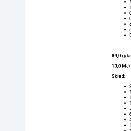
89,0 g/k
10,0 MJ/
Skład: