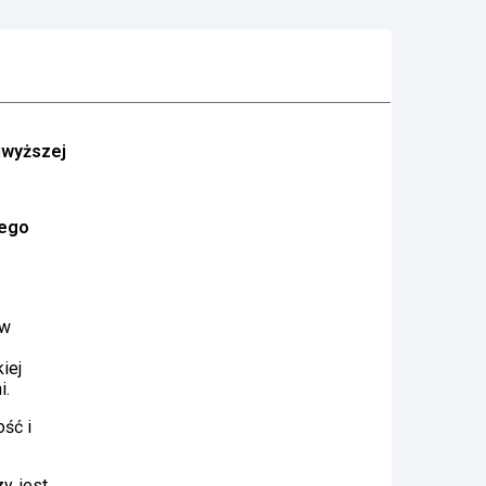
jwyższej
nego
ów
iej
i.
ść i
y, jest