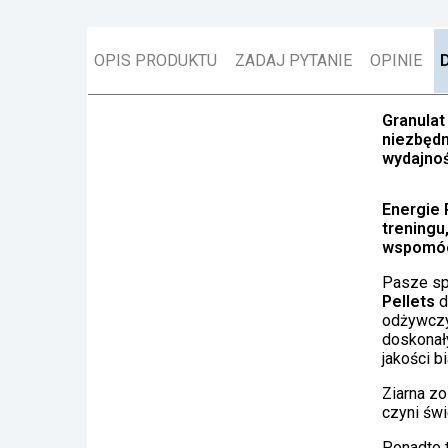
OPIS PRODUKTU
ZADAJ PYTANIE
OPINIE
Granula
niezbędn
wydajnoś
Energie P
treningu
wspomóc
Pasze sp
Pellets
d
odżywczy
doskonał
jakości b
Ziarna z
czyni świ
Ponadto t