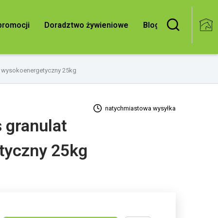
Doradztwo żywieniowe
Blog
promocji
at wysokoenergetyczny 25kg
natychmiastowa wysyłka
s granulat
tyczny 25kg