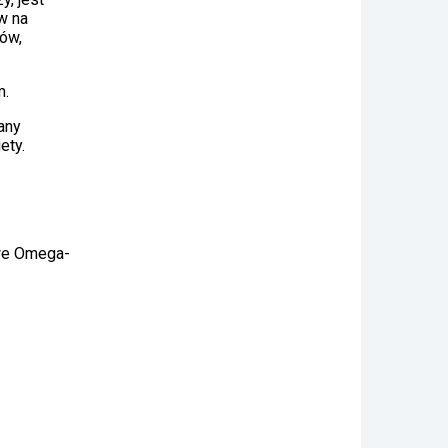
w na
ów,
m.
any
ety.
owe Omega-