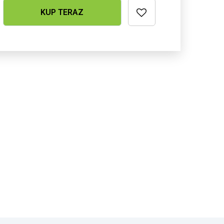

KUP TERAZ