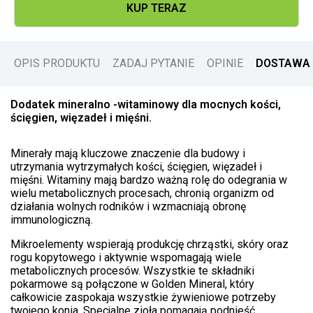
KUP TERAZ
OPIS PRODUKTU
ZADAJ PYTANIE
OPINIE
DOSTAWA 
Dodatek mineralno -witaminowy dla mocnych kości,
ścięgien, więzadeł i mięśni.
Minerały mają kluczowe znaczenie dla budowy i
utrzymania wytrzymałych kości, ścięgien, więzadeł i
mięśni. Witaminy mają bardzo ważną rolę do odegrania w
wielu metabolicznych procesach, chronią organizm od
działania wolnych rodników i wzmacniają obronę
immunologiczną.
Mikroelementy wspierają produkcję chrząstki, skóry oraz
rogu kopytowego i aktywnie wspomagają wiele
metabolicznych procesów. Wszystkie te składniki
pokarmowe są połączone w Golden Mineral, który
całkowicie zaspokaja wszystkie żywieniowe potrzeby
twojego konia. Specjalne zioła pomagają podnieść