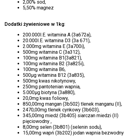
2,00% sod,
5,50% magnez
Dodatki żywieniowe w 1kg
:
200.000I.E. witamina A (3a672a),
20.000I.E. witamina D3 (3a 671),
2.000mg witamina E (3a700i),
500mg witamina C (3a312),
100mg witamina B1(3a821),
100mg witamina B2 (3a825i),
100mg witamina B6,
500μg witamina B12 (3a835),
500mg kwas nikotynowy,
250mg pantotenian wapnia,
5.000μg biotyna (3a880),
20,0mg kwas foliowy,
850,00mg mangan (3b502) tlenek manganu (II),
2470,00mg tlenek cynkowy (3b603),
345,00mg miedź (3b405) siarczan miedzi (II)
pięciowodny ,
8,00mg selen (3b801) (selenin sodu),
15,00mg wapń (3b202) jodan wapnia bezwodny