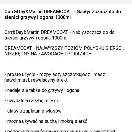
Carr&Day&Martin DREAMCOAT - Nabłyszczacz do do
sierści grzywy i ogona 1000ml
Carr&Day&Martin DREAMCOAT - Nabłyszczacz do do
sierści grzywy i ogona 1000ml
DREAMCOAT - NAJWYŻSZY POZIOM POŁYSKU SIERŚCI,
NIEZBĘDNY NA ZAWODACH I POKAZACH
- proste użycie - rozpylasz, szczotkujesz i masz
natychmiast, rewelacyjny efekt
- nadaje się także do grzywy i ogona
- uwydatnia rzeźbę mięśni
- ułatwia zaplatanie włosów
- można używać na suchą i mokrą sierść
- bezpoślizgowa formuła umożliwia użycie nawet pod