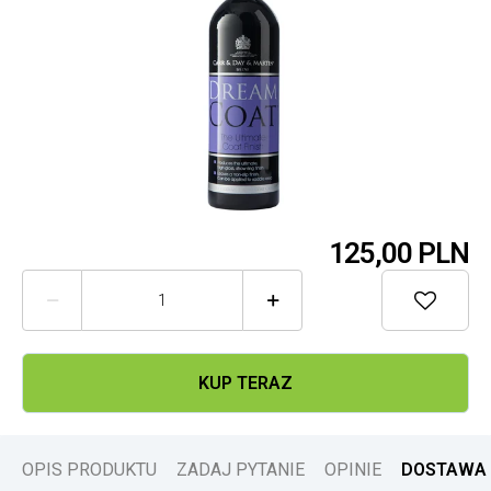
125,
00 PLN



KUP TERAZ
OPIS PRODUKTU
ZADAJ PYTANIE
OPINIE
DOSTAWA 