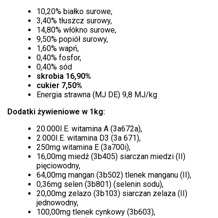
10,20% białko surowe,
3,40% tłuszcz surowy,
14,80% włókno surowe,
9,50% popiół surowy,
1,60% wapń,
0,40% fosfor,
0,40% sód
skrobia 16,90%
cukier 7,50%
Energia strawna (MJ DE) 9,8 MJ/kg
Dodatki żywieniowe w 1kg:
20.000I.E. witamina A (3a672a),
2.000I.E. witamina D3 (3a 671),
250mg witamina E (3a700i),
16,00mg miedź (3b405) siarczan miedzi (II)
pięciowodny,
64,00mg mangan (3b502) tlenek manganu (II),
0,36mg selen (3b801) (selenin sodu),
20,00mg zelazo (3b103) siarczan zelaza (II)
jednowodny,
100,00mg tlenek cynkowy (3b603),